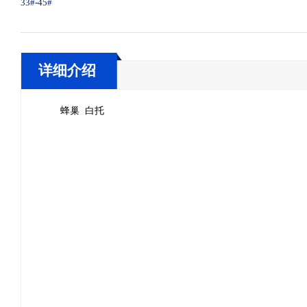
3
3#
-45
#
详细介绍
蜂巢 白托