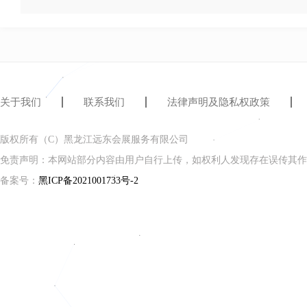
度大众最喜爱的冰雪装备品牌”“2019年度大众最喜爱的
公司坚持把
“做好黑龙品牌，做精黑龙产品，做
断延伸产业链条，努力把自身建设成为集冰刀制造、
关于我们
联系我们
法律声明及隐私权政策
在国际赛场上让中国运动员能够穿上自己的民族
一、规模第一的目标滑向世界。
版权所有（C）黑龙江远东会展服务有限公司
免责声明：本网站部分内容由用户自行上传，如权利人发现存在误传其作
企业相册
备案号：
黑ICP备2021001733号-2