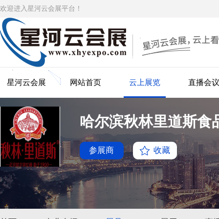
欢迎进入星河云会展平台！
星河云会展
网站首页
云上展览
直播会
哈尔滨秋林里道斯食
参展商
收藏