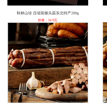
秋林山珍 压缩装猴头菇东北特产200g
价格：34.9元