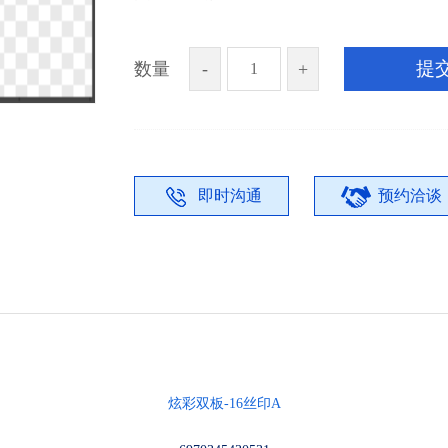
提
数量
-
+
即时沟通
预约洽谈
炫彩双板
-16丝印A