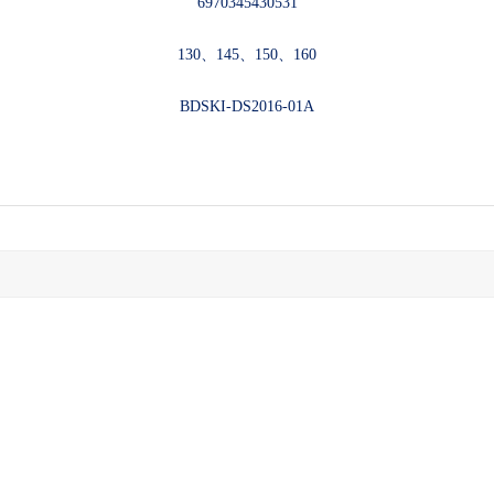
6970345430531
130
、
145
、
150
、
160
BDSKI-DS2016-01A