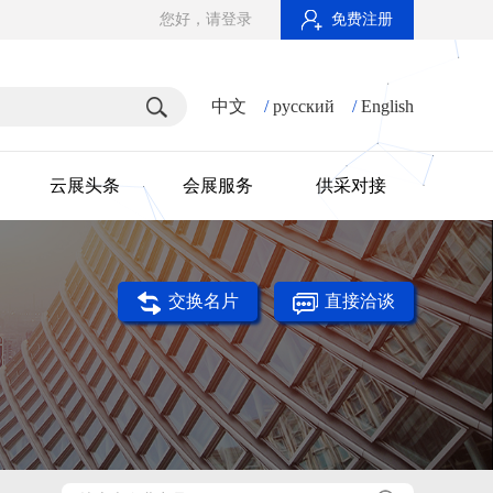
您好，请登录
免费注册
中文
/
русский
/
English
云展头条
会展服务
供采对接
交换名片
直接洽谈