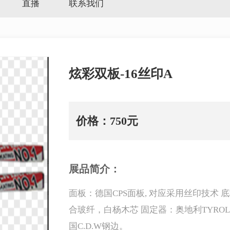
直播
联系我们
炫彩双板-16丝印A
价格：750元
展品简介：
面板：德国CPS面板, 对应采用丝印技术 
合玻纤，白杨木芯 固定器：奥地利TYRO
国C.D.W钢边。