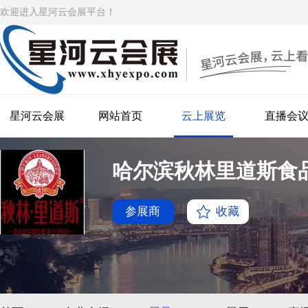
欢迎进入星河云会展平台！
星河云会展
网站首页
云上展览
直播会
哈尔滨秋林里道斯食
参展商
收藏