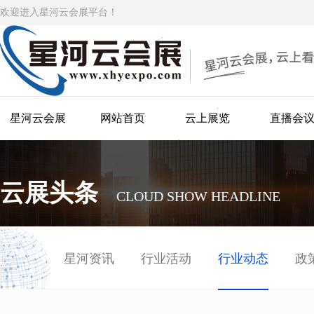
欢迎进入星河云会展平台！
星河云会展
网站首页
云上展览
直播会
云展头条
CLOUD SHOW HEADLINE
星河资讯
行业活动
行业动态
政