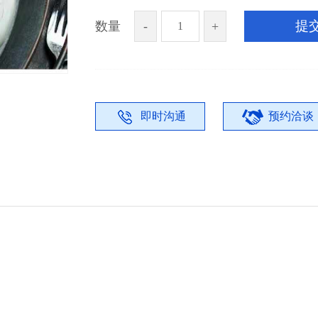
提
数量
-
+
即时沟通
预约洽谈