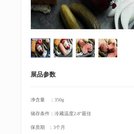
展品参数
净含量 ：350g
储存条件：冷藏温度2-8°最佳
保质期 ：3个月