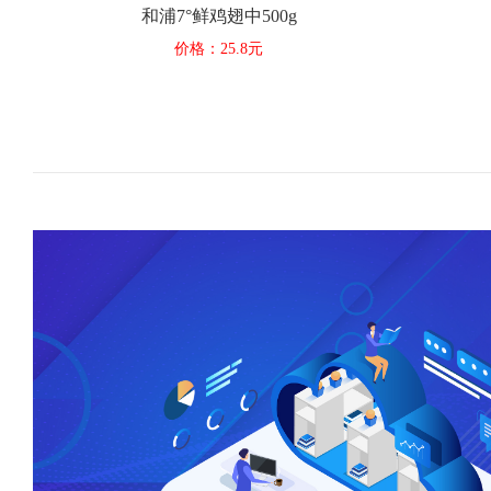
和浦7°鲜鸡翅中500g
价格：25.8元