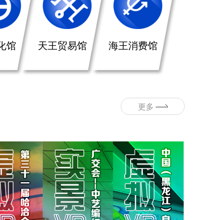
化馆
天王贸易馆
海王消费馆
更多