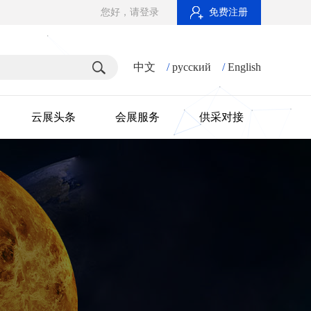
您好，请登录
免费注册
中文
/
русский
/
English
云展头条
会展服务
供采对接