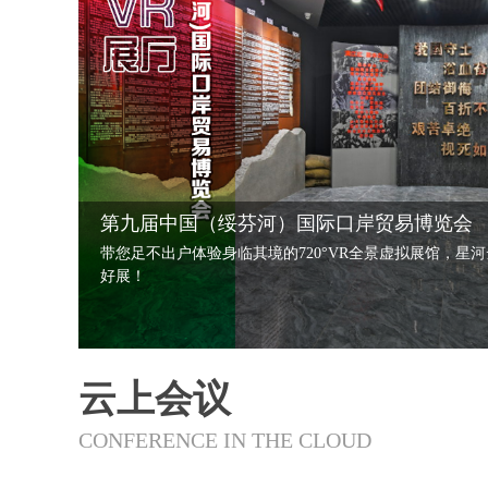
第九届中国（绥芬河）国际口岸贸易博览会
带您足不出户体验身临其境的720°VR全景虚拟展馆，星
好展！
云上会议
CONFERENCE IN THE CLOUD