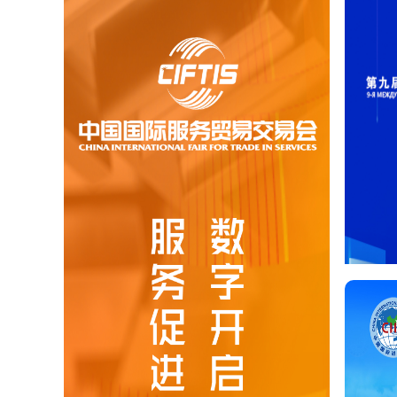
界5G大会
全球首个5G领域的国际性盛会，已
持续打造全球5G行业合作与交流
”的全球顶尖5G会议品牌。本届大
业链核心环节领军企业，紧密围绕
+行业应用四大板块，以会、展、
术进步和产品创新，搭建跨区域产
查看更多
第五届数字中国建设峰会
经中央批准，数字中国建设
峰会（简称“数字峰会”）于2018年开始