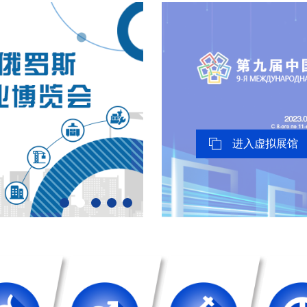
进入虚拟展馆
1
2
3
4
5