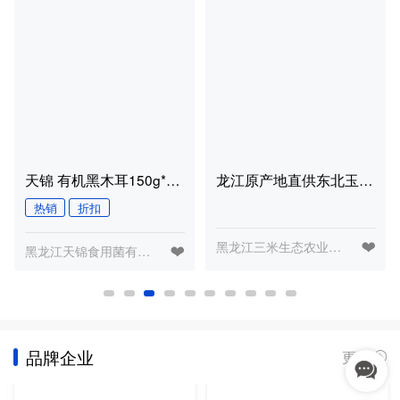
天锦 有机黑木耳150g*4 东北特产 纹理清晰 鲜美纯正
龙江原产地直供东北玉米面苞米面玉米面糊粉窝窝头面5斤非转基因
热销
折扣
热销
黑龙江三米生态农业有限公司
黑龙江天锦食用菌有限公司
品牌企业
更多