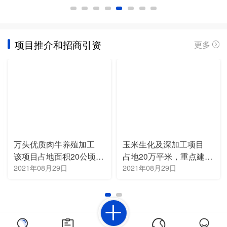
项目推介和招商引资
更多
养殖加工
玉米生化及深加工项目
万头优质肉牛养殖
该项目占地面积20公顷，主要建设优质肉牛养殖基地一处，年出栏肥牛10000头（购买育肥牛幼崽8000-9000头，自行育肥销售），养殖繁育母牛2000头。
占地20万平米，重点建设玉米生化及深加工项目，主要包括小品种氨基酸、核苷、腺苷、腺嘌呤，精炼玉米油、变性淀粉、玉米淀粉、鲜食玉米饮品等项目。
2021年08月29日
2021年08月29日